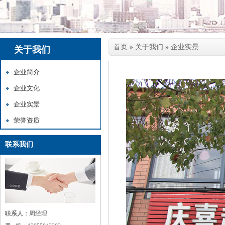
首页
»
关于我们
»
企业实景
关于我们
企业简介
企业文化
企业实景
荣誉资质
联系我们
联系人：
周经理