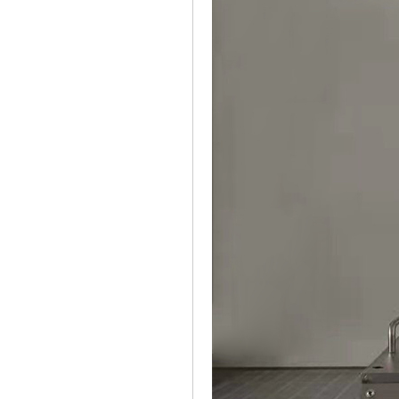
税务登记证
开户许可证
组织机构代码证