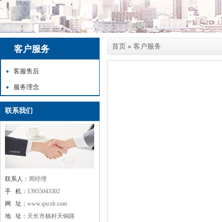
首页
»
客户服务
客户服务
客服售后
服务理念
联系我们
联系人：
周经理
手 机：
13955043302
网 址：
www.qxcsb.com
地 址：
天长市杨村天铜路