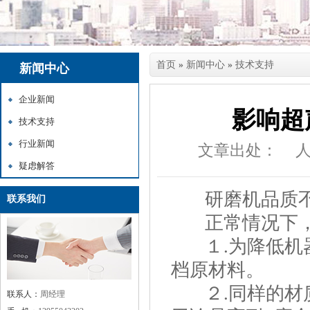
首页
»
新闻中心
»
技术支持
新闻中心
企业新闻
影响超
技术支持
行业新闻
文章出处：
疑虑解答
研磨机品质不外
联系我们
正常情况下，
１.为降低机器
档原材料。
２.同样的材质
联系人：
周经理